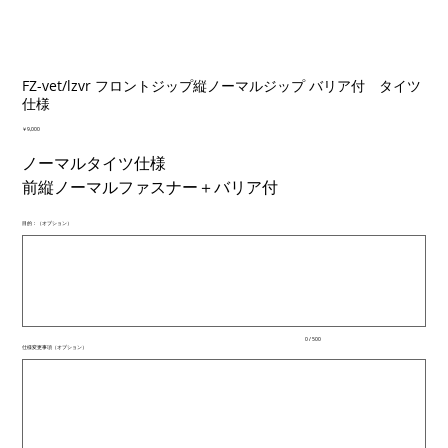
FZ-vet/lzvr フロントジップ縦ノーマルジップ バリア付 タイツ
仕様
価
￥9,000
格
ノーマルタイツ仕様
前縦ノーマルファスナー＋バリア付
目的：（オプション）
最
大
500
文
字
ま
で
入
0 / 500
力
仕様変更事項（オプション）
で
最
き
大
ま
500
文
す。
字
ま
で