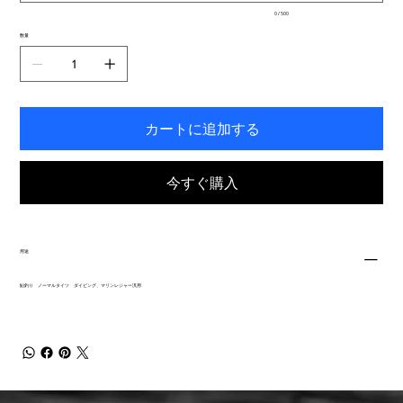
入
0 / 500
力
で
数量
き
ま
す。
カートに追加する
今すぐ購入
用途
鮎釣り ノーマルタイツ ダイビング、マリンレジャー汎用