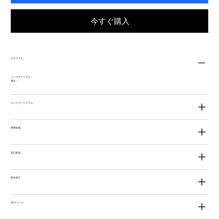
今すぐ購入
マテリアル
ベースマテリアル：
厚み：
エントリーシステム
標準装備
切口処理
防水加工
3Dイメージ