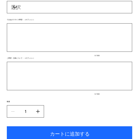
できあがりサイズ希望：（オプション）
最
大
500
文
字
ま
で
入
0 / 500
力
ご希望・仕様について：（オプション）
で
最
き
大
ま
500
文
す。
字
ま
で
入
0 / 500
力
で
数量
き
ま
す。
カートに追加する