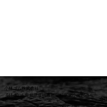
小林ゴム株式会社
441-8016 愛知県豊橋市新栄町字東小向76-1
​会