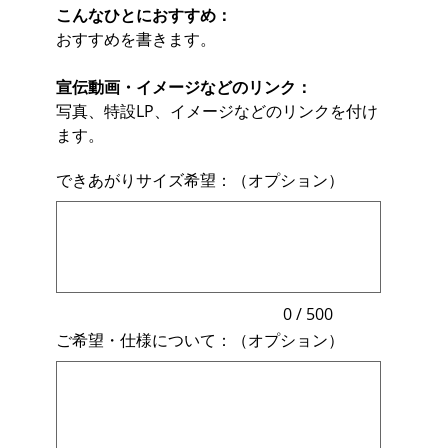
こんなひとにおすすめ：
おすすめを書きます。
宣伝動画・イメージなどのリンク：
写真、特設LP、イメージなどのリンクを付け
ます。
できあがりサイズ希望：（オプション）
最
大
500
文
字
ま
で
入
力
0 / 500
で
ご希望・仕様について：（オプション）
き
ま
最
す。
大
500
文
字
ま
で