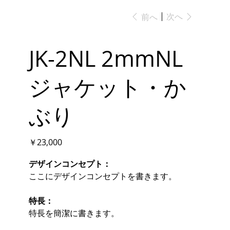
次へ
前へ
JK-2NL 2mmNL
ジャケット・か
ぶり
価
￥23,000
格
デザインコンセプト：
ここにデザインコンセプトを書きます。
特長：
特長を簡潔に書きます。