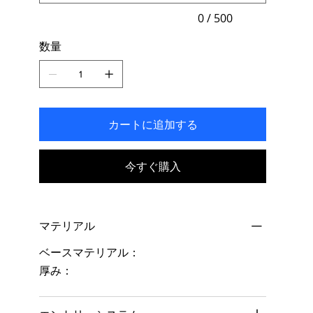
入
力
0 / 500
で
き
数量
ま
す。
カートに追加する
今すぐ購入
マテリアル
ベースマテリアル：
厚み：