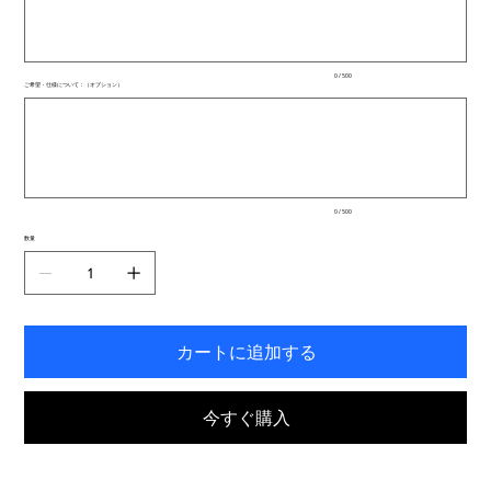
文
字
ま
で
入
0 / 500
力
ご希望・仕様について：（オプション）
で
最
き
大
ま
500
文
す。
字
ま
で
入
0 / 500
力
で
数量
き
ま
す。
カートに追加する
今すぐ購入