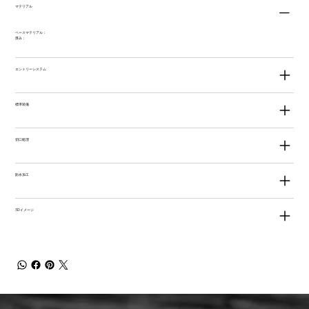
マテリアル
ベースマテリアル：
厚み：
エントリーシステム
標準装備
切口処理
防水加工
3Dイメージ