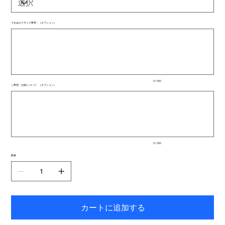
できあがりサイズ希望：（オプション）
最
大
500
文
字
ま
で
入
0 / 500
力
ご希望・仕様について：（オプション）
で
最
き
大
ま
500
文
す。
字
ま
で
入
0 / 500
力
で
数量
き
ま
す。
カートに追加する