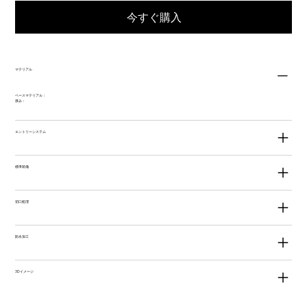
今すぐ購入
マテリアル
ベースマテリアル：
厚み：
エントリーシステム
標準装備
切口処理
防水加工
3Dイメージ