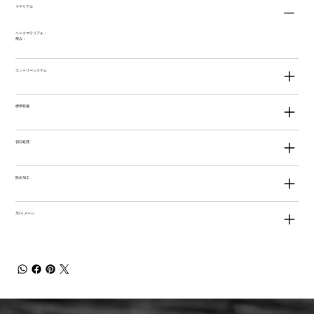
マテリアル
ベースマテリアル：
厚み：
エントリーシステム
標準装備
切口処理
防水加工
3Dイメージ