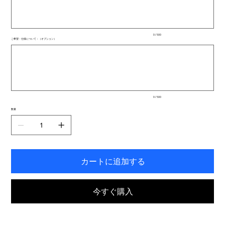
文
字
ま
で
入
0 / 500
力
ご希望・仕様について：（オプション）
で
最
き
大
ま
500
文
す。
字
ま
で
入
0 / 500
力
で
数量
き
ま
す。
カートに追加する
今すぐ購入