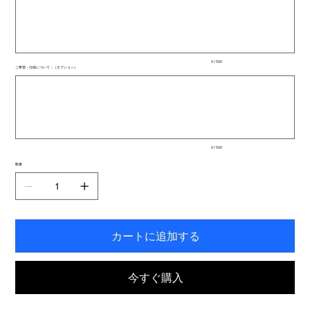
500
文
字
ま
で
入
0 / 500
力
ご希望・仕様について：（オプション）
で
最
き
大
ま
500
文
す。
字
ま
で
入
0 / 500
力
で
数量
き
ま
す。
カートに追加する
今すぐ購入