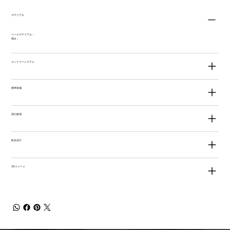
マテリアル
ベースマテリアル：
厚み：
エントリーシステム
標準装備
切口処理
防水加工
3Dイメージ