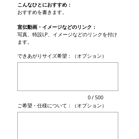
こんなひとにおすすめ：
おすすめを書きます。
宣伝動画・イメージなどのリンク：
写真、特設LP、イメージなどのリンクを付け
ます。
できあがりサイズ希望：（オプション）
最
大
500
文
字
ま
で
入
力
0 / 500
で
ご希望・仕様について：（オプション）
き
ま
最
す。
大
500
文
字
ま
で