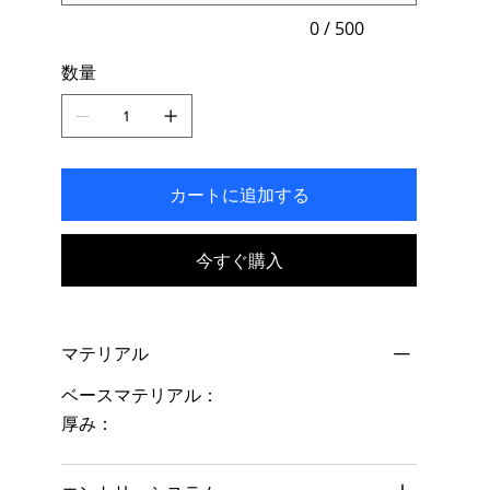
入
力
0 / 500
で
き
数量
ま
す。
カートに追加する
今すぐ購入
マテリアル
ベースマテリアル：
厚み：