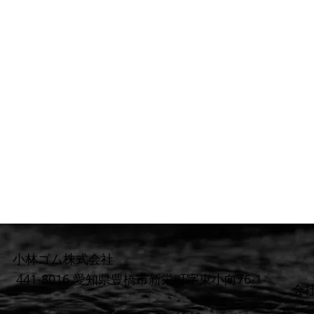
小林ゴム株式会社
441-8016 愛知県豊橋市新栄町字東小向76-1
​会