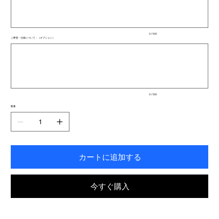
文
字
ま
で
入
0 / 500
力
ご希望・仕様について：（オプション）
で
最
き
大
ま
500
文
す。
字
ま
で
入
0 / 500
力
で
数量
き
ま
す。
カートに追加する
今すぐ購入