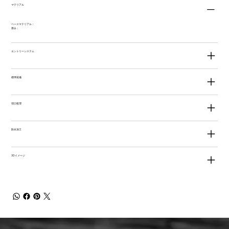
マテリアル
ベースマテリアル：
厚み：
エントリーシステム
標準装備
切口処理
防水加工
3Dイメージ