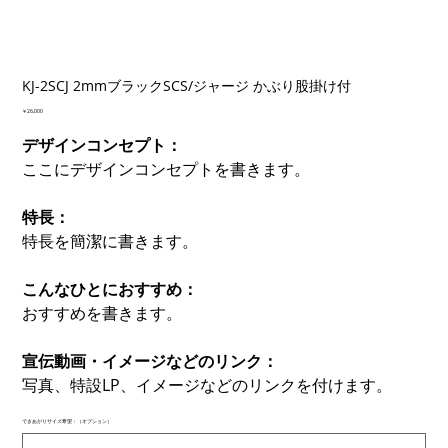
KJ-2SCJ 2mmブラックSCS/ジャージ かぶり股掛け付
価
￥26,000
格
デザインコンセプト：
ここにデザインコンセプトを書きます。
特長：
特長を簡潔に書きます。
こんなひとにおすすめ：
おすすめを書きます。
宣伝動画・イメージなどのリンク：
写真、特設LP、イメージなどのリンクを付けます。
できあがりサイズ希望：（オプション）
最
大