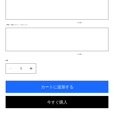
500
文
字
ま
で
入
0 / 500
力
ご希望・仕様について：（オプション）
で
最
き
大
ま
500
文
す。
字
ま
で
入
0 / 500
力
で
数量
き
ま
す。
カートに追加する
今すぐ購入