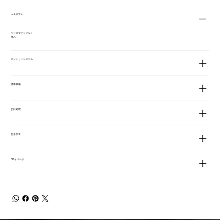
マテリアル
ベースマテリアル：
厚み：
エントリーシステム
標準装備
切口処理
防水加工
3Dイメージ