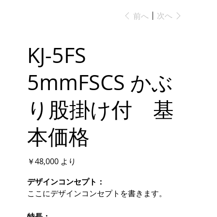
次へ
前へ
KJ-5FS
5mmFSCS かぶ
り股掛け付 基
本価格
価
￥48,000
より
格
デザインコンセプト：
ここにデザインコンセプトを書きます。
特長：