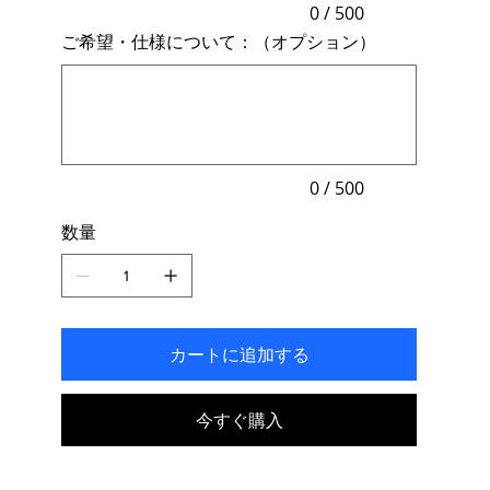
力
0 / 500
で
ご希望・仕様について：（オプション）
き
ま
最
す。
大
500
文
字
ま
で
入
力
0 / 500
で
き
数量
ま
す。
カートに追加する
今すぐ購入