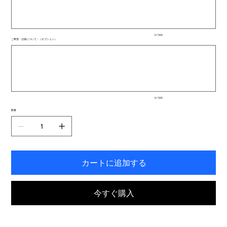
文
字
ま
で
入
0 / 500
力
ご希望・仕様について：（オプション）
で
最
き
大
ま
500
文
す。
字
ま
で
入
0 / 500
力
で
数量
き
ま
す。
カートに追加する
今すぐ購入