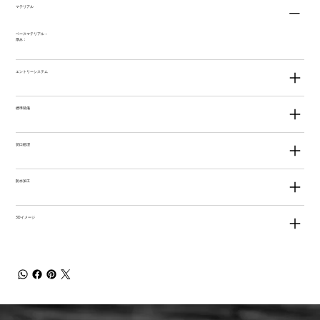
マテリアル
ベースマテリアル：
厚み：
エントリーシステム
標準装備
切口処理
防水加工
3Dイメージ