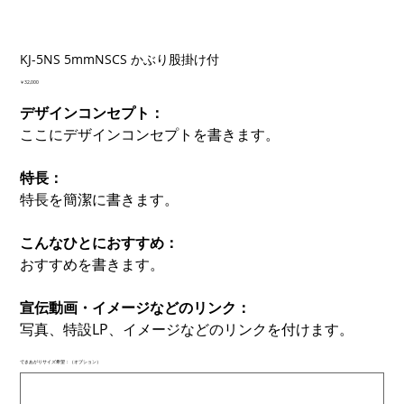
KJ-5NS 5mmNSCS かぶり股掛け付
価
￥32,000
格
デザインコンセプト：
ここにデザインコンセプトを書きます。
特長：
特長を簡潔に書きます。
こんなひとにおすすめ：
おすすめを書きます。
宣伝動画・イメージなどのリンク：
写真、特設LP、イメージなどのリンクを付けます。
できあがりサイズ希望：（オプション）
最
大
500