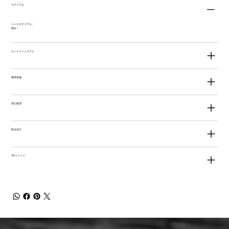
マテリアル
ベースマテリアル：
厚み：
エントリーシステム
標準装備
切口処理
防水加工
3Dイメージ