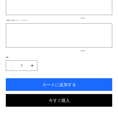
文
字
ま
で
入
0 / 500
力
ご希望・仕様について：（オプション）
で
最
き
大
ま
500
文
す。
字
ま
で
入
0 / 500
力
で
数量
き
ま
す。
カートに追加する
今すぐ購入