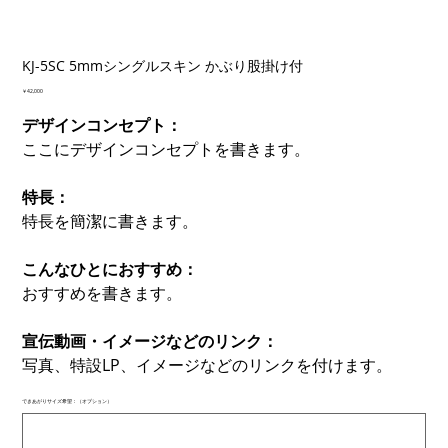
KJ-5SC 5mmシングルスキン かぶり股掛け付
価
￥42,000
格
デザインコンセプト：
ここにデザインコンセプトを書きます。
特長：
特長を簡潔に書きます。
こんなひとにおすすめ：
おすすめを書きます。
宣伝動画・イメージなどのリンク：
写真、特設LP、イメージなどのリンクを付けます。
できあがりサイズ希望：（オプション）
最
大
500