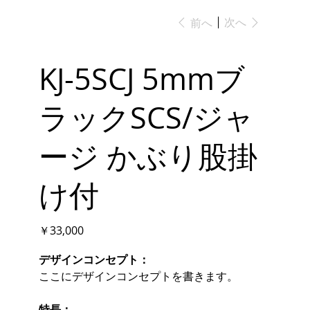
次へ
前へ
KJ-5SCJ 5mmブ
ラックSCS/ジャ
ージ かぶり股掛
け付
価
￥33,000
格
デザインコンセプト：
ここにデザインコンセプトを書きます。
特長：