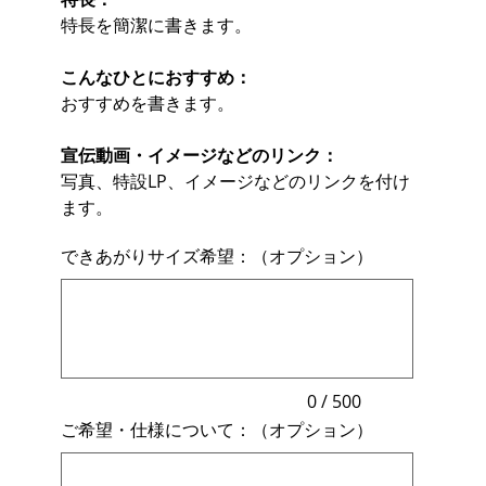
特長を簡潔に書きます。
こんなひとにおすすめ：
おすすめを書きます。
宣伝動画・イメージなどのリンク：
写真、特設LP、イメージなどのリンクを付け
ます。
できあがりサイズ希望：（オプション）
最
大
500
文
字
ま
で
入
力
0 / 500
で
ご希望・仕様について：（オプション）
き
ま
最
す。
大
500