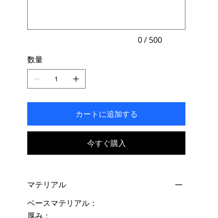
文
字
ま
で
入
力
0 / 500
で
き
数量
ま
す。
カートに追加する
今すぐ購入
マテリアル
ベースマテリアル：
厚み：