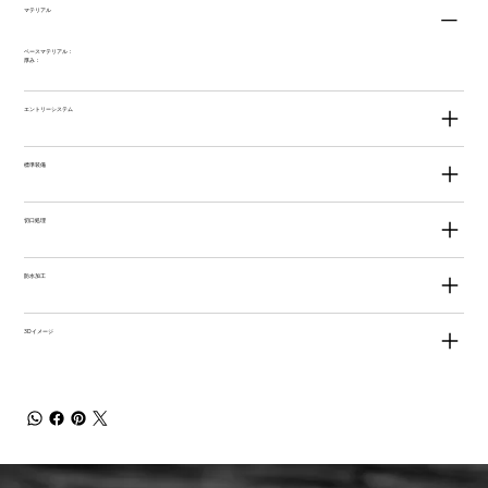
マテリアル
ベースマテリアル：
厚み：
エントリーシステム
標準装備
切口処理
防水加工
3Dイメージ