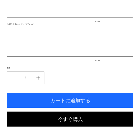
文
字
ま
で
入
0 / 500
力
ご希望・仕様について：（オプション）
で
最
き
大
ま
500
文
す。
字
ま
で
入
0 / 500
力
で
数量
き
ま
す。
カートに追加する
今すぐ購入