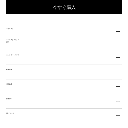
今すぐ購入
マテリアル
ベースマテリアル：
厚み：
エントリーシステム
標準装備
切口処理
防水加工
3Dイメージ