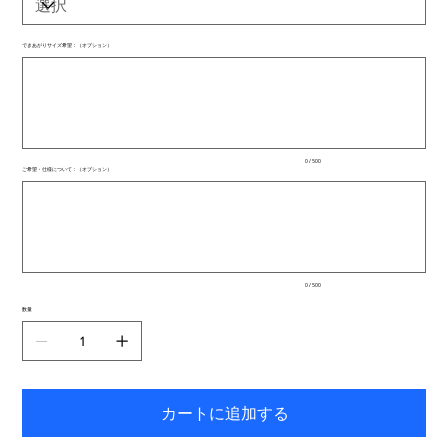
できあがりサイズ希望：（オプション）
最
大
500
文
字
ま
で
入
0 / 500
力
ご希望・仕様について：（オプション）
で
最
き
大
ま
500
文
す。
字
ま
で
入
0 / 500
力
で
数量
き
ま
す。
カートに追加する