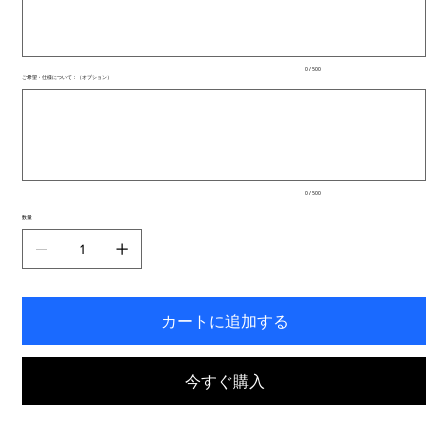
文
字
ま
で
入
0 / 500
力
ご希望・仕様について：（オプション）
で
最
き
大
ま
500
文
す。
字
ま
で
入
0 / 500
力
で
数量
き
ま
す。
カートに追加する
今すぐ購入