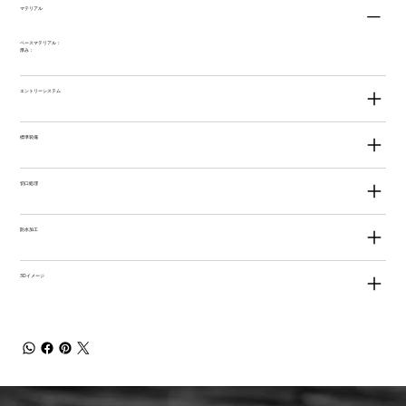
マテリアル
ベースマテリアル：
厚み：
エントリーシステム
標準装備
切口処理
防水加工
3Dイメージ