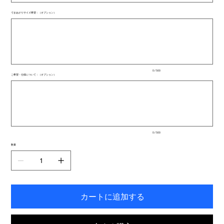
できあがりサイズ希望：（オプション）
最
大
500
文
字
ま
で
入
0 / 500
力
ご希望・仕様について：（オプション）
で
最
き
大
ま
500
文
す。
字
ま
で
入
0 / 500
力
で
数量
き
ま
す。
カートに追加する