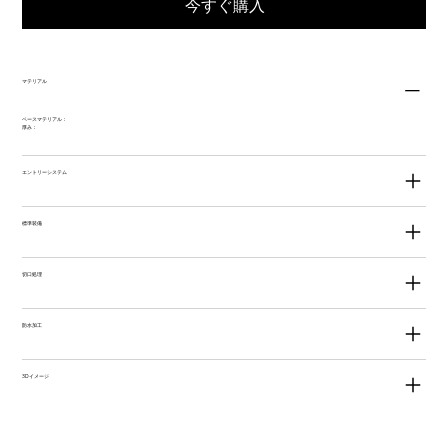
今すぐ購入
マテリアル
ベースマテリアル：
厚み：
エントリーシステム
標準装備
切口処理
防水加工
3Dイメージ