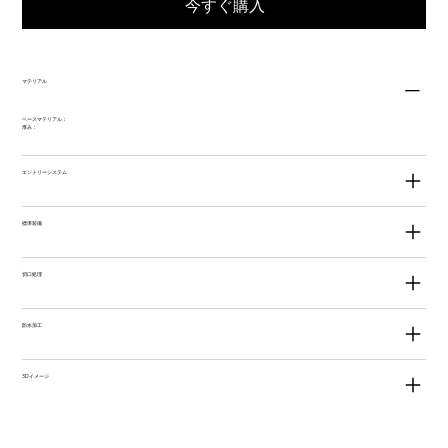
今すぐ購入
マテリアル
ベースマテリアル：
厚み：
エントリーシステム
標準装備
切口処理
防水加工
3Dイメージ