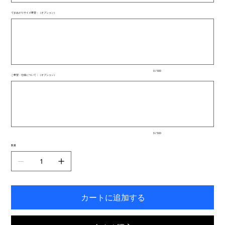
できあがりサイズ希望：（オプション）
最
大
500
文
字
ま
で
入
0 / 500
力
ご希望・仕様について：（オプション）
で
最
き
大
ま
500
文
す。
字
ま
で
入
0 / 500
力
で
数量
き
ま
す。
カートに追加する