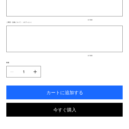
文
字
ま
で
入
0 / 500
力
ご希望・仕様について：（オプション）
で
最
き
大
ま
500
文
す。
字
ま
で
入
0 / 500
力
で
数量
き
ま
す。
カートに追加する
今すぐ購入