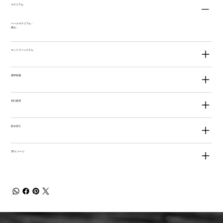
マテリアル
ベースマテリアル：
厚み：
エントリーシステム
標準装備
切口処理
防水加工
3Dイメージ