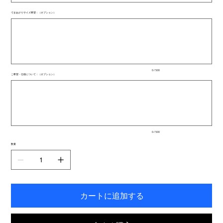
できあがりサイズ希望：（オプション）
最
大
500
文
字
ま
で
入
0 / 500
力
ご希望・仕様について：（オプション）
で
最
き
大
ま
500
文
す。
字
ま
で
入
0 / 500
力
で
数量
き
ま
す。
カートに追加する