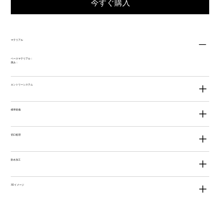
今すぐ購入
マテリアル
ベースマテリアル：
厚み：
エントリーシステム
標準装備
切口処理
防水加工
3Dイメージ