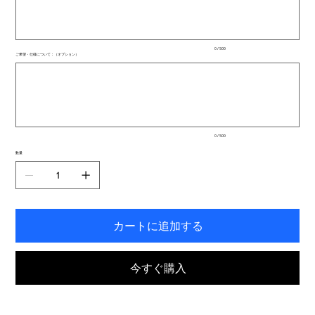
文
字
ま
で
入
0 / 500
力
ご希望・仕様について：（オプション）
で
最
き
大
ま
500
文
す。
字
ま
で
入
0 / 500
力
で
数量
き
ま
す。
カートに追加する
今すぐ購入