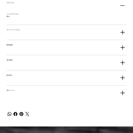
マテリアル
ベースマテリアル：
厚み：
エントリーシステム
標準装備
切口処理
防水加工
3Dイメージ