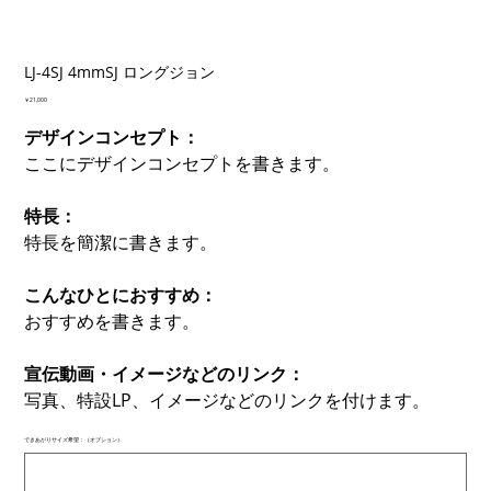
LJ-4SJ 4mmSJ ロングジョン
価
￥21,000
格
デザインコンセプト：
ここにデザインコンセプトを書きます。
特長：
特長を簡潔に書きます。
こんなひとにおすすめ：
おすすめを書きます。
宣伝動画・イメージなどのリンク：
写真、特設LP、イメージなどのリンクを付けます。
できあがりサイズ希望：（オプション）
最
大
500