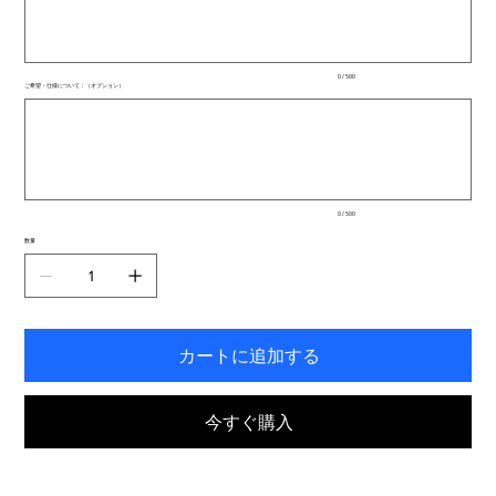
文
字
ま
で
入
0 / 500
力
ご希望・仕様について：（オプション）
で
最
き
大
ま
500
文
す。
字
ま
で
入
0 / 500
力
で
数量
き
ま
す。
カートに追加する
今すぐ購入