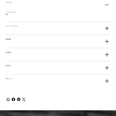
マテリアル
ベースマテリアル：
厚み：
エントリーシステム
標準装備
切口処理
防水加工
3Dイメージ