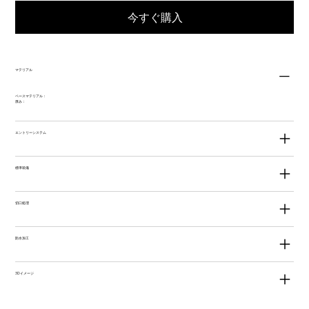
今すぐ購入
マテリアル
ベースマテリアル：
厚み：
エントリーシステム
標準装備
切口処理
防水加工
3Dイメージ