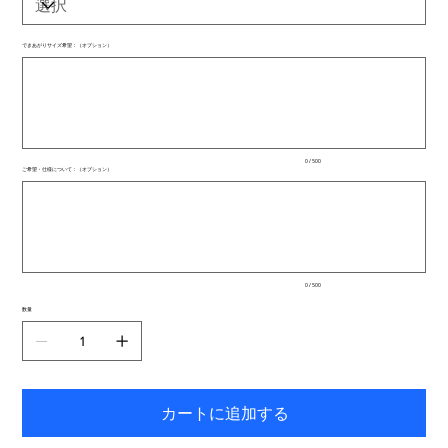
できあがりサイズ希望：（オプション）
最
大
500
文
字
ま
で
入
0 / 500
力
ご希望・仕様について：（オプション）
で
最
き
大
ま
500
文
す。
字
ま
で
入
0 / 500
力
で
数量
き
ま
す。
カートに追加する