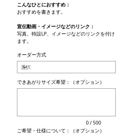
こんなひとにおすすめ：
おすすめを書きます。
宣伝動画・イメージなどのリンク：
写真、特設LP、イメージなどのリンクを付け
ます。
オーダー方式
できあがりサイズ希望：（オプション）
最
大
500
文
字
ま
で
入
力
0 / 500
で
ご希望・仕様について：（オプション）
き
ま