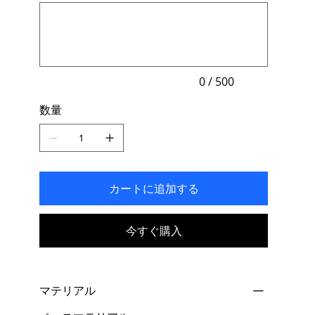
最
す。
大
500
文
字
ま
で
入
力
0 / 500
で
き
数量
ま
す。
カートに追加する
今すぐ購入
マテリアル