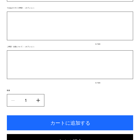
できあがりサイズ希望：（オプション）
最
大
500
文
字
ま
で
入
0 / 500
力
ご希望・仕様について：（オプション）
で
最
き
大
ま
500
文
す。
字
ま
で
入
0 / 500
力
で
数量
き
ま
す。
カートに追加する