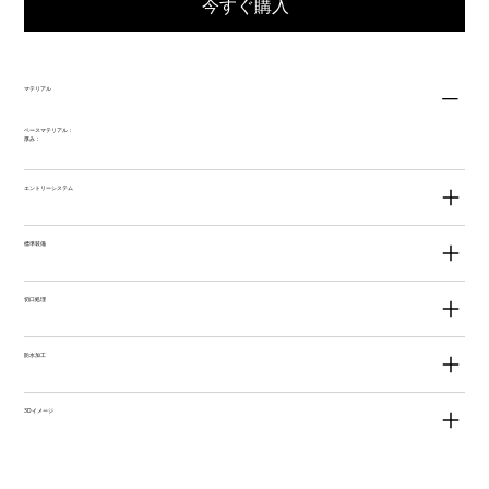
今すぐ購入
マテリアル
ベースマテリアル：
厚み：
エントリーシステム
標準装備
切口処理
防水加工
3Dイメージ