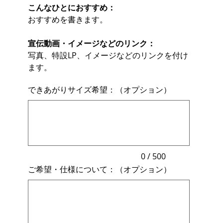
こんなひとにおすすめ：
おすすめを書きます。
宣伝動画・イメージなどのリンク：
写真、特設LP、イメージなどのリンクを付け
ます。
できあがりサイズ希望：（オプション）
最
大
500
文
字
ま
で
入
力
0 / 500
で
ご希望・仕様について：（オプション）
き
ま
最
す。
大
500
文
字
ま
で