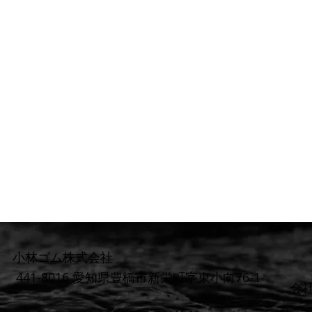
小林ゴム株式会社
441-8016 愛知県豊橋市新栄町字東小向76-1
​会