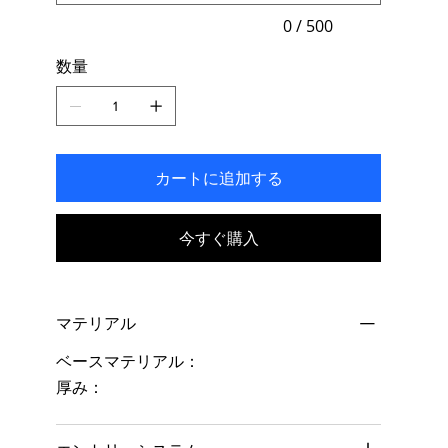
入
力
0 / 500
で
き
数量
ま
す。
カートに追加する
今すぐ購入
マテリアル
ベースマテリアル：
厚み：