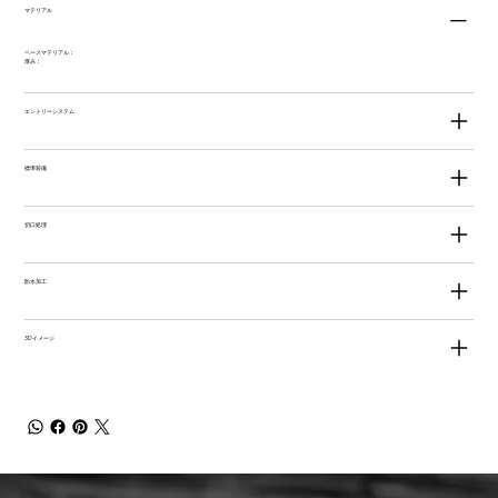
マテリアル
ベースマテリアル：
厚み：
エントリーシステム
標準装備
切口処理
防水加工
3Dイメージ