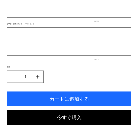
文
字
ま
で
入
0 / 500
力
ご希望・仕様について：（オプション）
で
最
き
大
ま
500
文
す。
字
ま
で
入
0 / 500
力
で
数量
き
ま
す。
カートに追加する
今すぐ購入