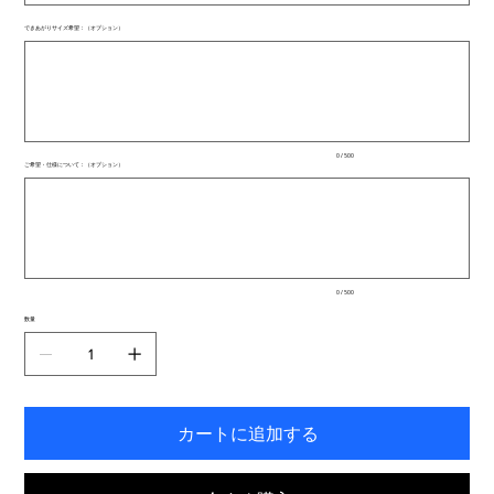
できあがりサイズ希望：（オプション）
最
大
500
文
字
ま
で
入
0 / 500
力
ご希望・仕様について：（オプション）
で
最
き
大
ま
500
文
す。
字
ま
で
入
0 / 500
力
で
数量
き
ま
す。
カートに追加する