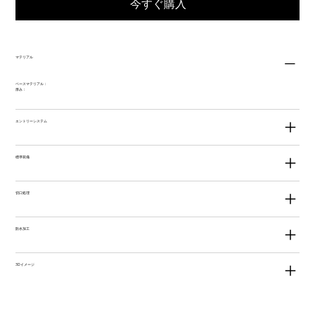
今すぐ購入
マテリアル
ベースマテリアル：
厚み：
エントリーシステム
標準装備
切口処理
防水加工
3Dイメージ