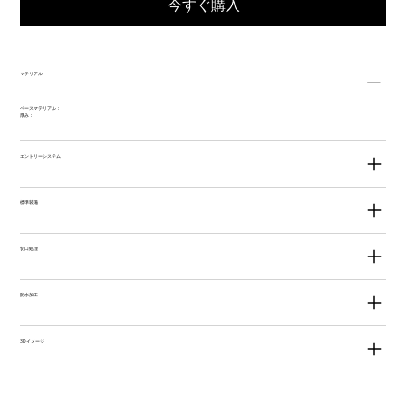
今すぐ購入
マテリアル
ベースマテリアル：
厚み：
エントリーシステム
標準装備
切口処理
防水加工
3Dイメージ