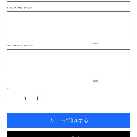
できあがりサイズ希望：（オプション）
最
大
500
文
字
ま
で
入
0 / 500
力
ご希望・仕様について：（オプション）
で
最
き
大
ま
500
文
す。
字
ま
で
入
0 / 500
力
で
数量
き
ま
す。
カートに追加する