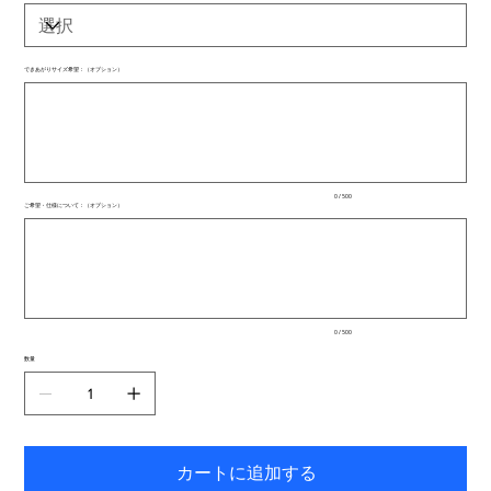
できあがりサイズ希望：（オプション）
最
大
500
文
字
ま
で
入
0 / 500
力
ご希望・仕様について：（オプション）
で
最
き
大
ま
500
文
す。
字
ま
で
入
0 / 500
力
で
数量
き
ま
す。
カートに追加する