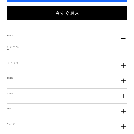
今すぐ購入
マテリアル
ベースマテリアル：
厚み：
エントリーシステム
標準装備
切口処理
防水加工
3Dイメージ