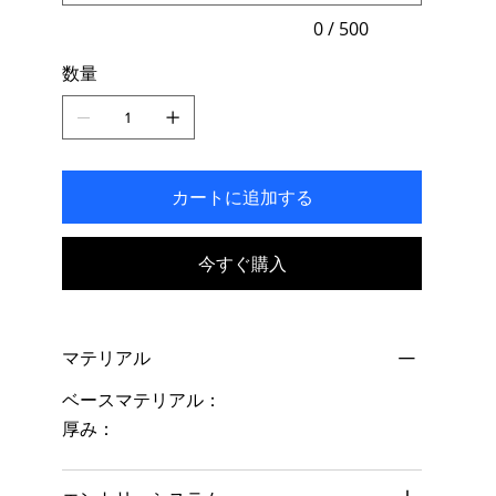
入
力
0 / 500
で
き
数量
ま
す。
カートに追加する
今すぐ購入
マテリアル
ベースマテリアル：
厚み：