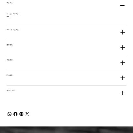
マテリアル
ベースマテリアル：
厚み：
エントリーシステム
標準装備
切口処理
防水加工
3Dイメージ