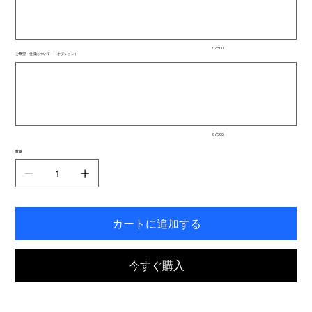
文
字
ま
で
入
0 / 500
力
ご希望・仕様について：（オプション）
で
最
き
大
ま
500
文
す。
字
ま
で
入
0 / 500
力
で
数量
き
ま
す。
カートに追加する
今すぐ購入