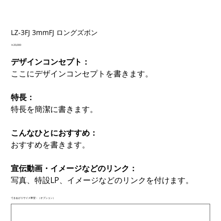
LZ-3FJ 3mmFJ ロングズボン
価
￥20,000
格
デザインコンセプト：
ここにデザインコンセプトを書きます。
特長：
特長を簡潔に書きます。
こんなひとにおすすめ：
おすすめを書きます。
宣伝動画・イメージなどのリンク：
写真、特設LP、イメージなどのリンクを付けます。
できあがりサイズ希望：（オプション）
最
大
500