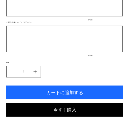
文
字
ま
で
入
0 / 500
力
ご希望・仕様について：（オプション）
で
最
き
大
ま
500
文
す。
字
ま
で
入
0 / 500
力
で
数量
き
ま
す。
カートに追加する
今すぐ購入