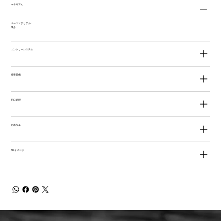
マテリアル
ベースマテリアル：
厚み：
エントリーシステム
標準装備
切口処理
防水加工
3Dイメージ