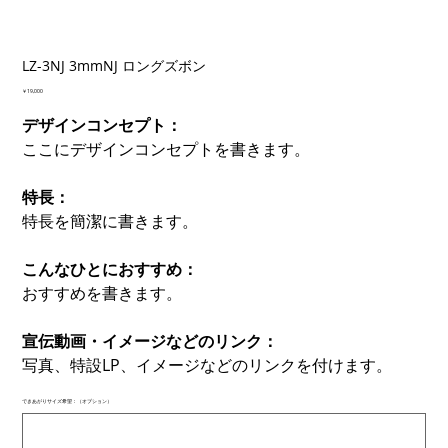
LZ-3NJ 3mmNJ ロングズボン
価
￥19,000
格
デザインコンセプト：
ここにデザインコンセプトを書きます。
特長：
特長を簡潔に書きます。
こんなひとにおすすめ：
おすすめを書きます。
宣伝動画・イメージなどのリンク：
写真、特設LP、イメージなどのリンクを付けます。
できあがりサイズ希望：（オプション）
最
大
500