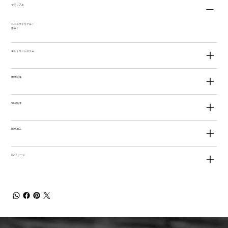
マテリアル
ベースマテリアル：
厚み：
エントリーシステム
標準装備
切口処理
防水加工
3Dイメージ