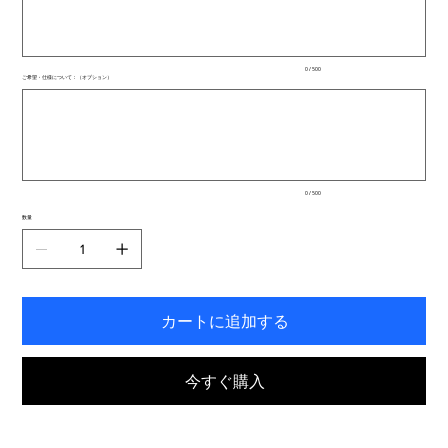
文
字
ま
で
入
0 / 500
力
ご希望・仕様について：（オプション）
で
最
き
大
ま
500
文
す。
字
ま
で
入
0 / 500
力
で
数量
き
ま
す。
カートに追加する
今すぐ購入