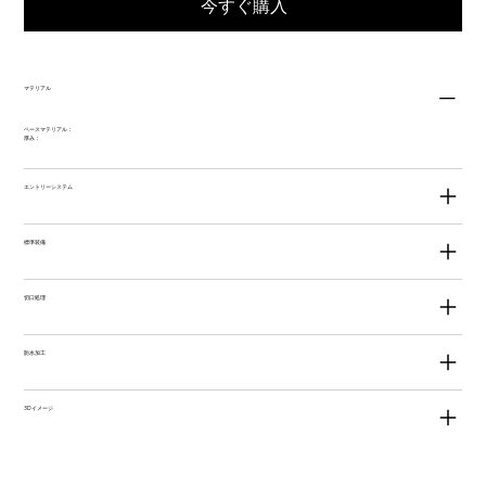
今すぐ購入
マテリアル
ベースマテリアル：
厚み：
エントリーシステム
標準装備
切口処理
防水加工
3Dイメージ