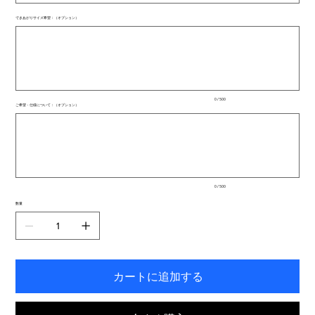
できあがりサイズ希望：（オプション）
最
大
500
文
字
ま
で
入
0 / 500
力
ご希望・仕様について：（オプション）
で
最
き
大
ま
500
文
す。
字
ま
で
入
0 / 500
力
で
数量
き
ま
す。
カートに追加する