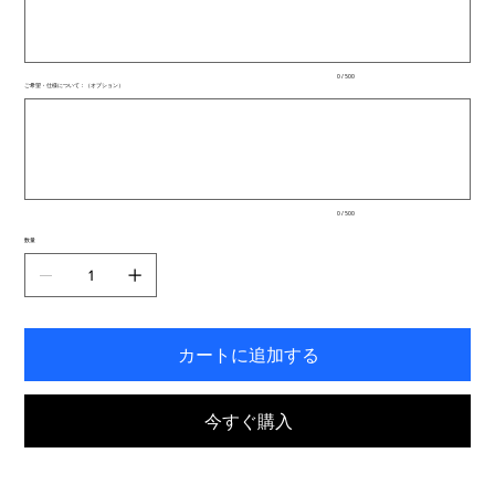
文
字
ま
で
入
0 / 500
力
ご希望・仕様について：（オプション）
で
最
き
大
ま
500
文
す。
字
ま
で
入
0 / 500
力
で
数量
き
ま
す。
カートに追加する
今すぐ購入