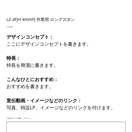
LZ-4FJH 4mmFJ 作業用 ロングズボン
価
￥22,000
格
デザインコンセプト：
ここにデザインコンセプトを書きます。
特長：
特長を簡潔に書きます。
こんなひとにおすすめ：
おすすめを書きます。
宣伝動画・イメージなどのリンク：
写真、特設LP、イメージなどのリンクを付けます。
できあがりサイズ希望：（オプション）
最
大
500