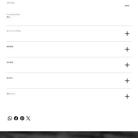
マテリアル
ベースマテリアル：
厚み：
エントリーシステム
標準装備
切口処理
防水加工
3Dイメージ