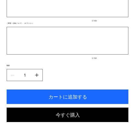
文
字
ま
で
入
0 / 500
力
ご希望・仕様について：（オプション）
で
最
き
大
ま
500
文
す。
字
ま
で
入
0 / 500
力
で
数量
き
ま
す。
カートに追加する
今すぐ購入