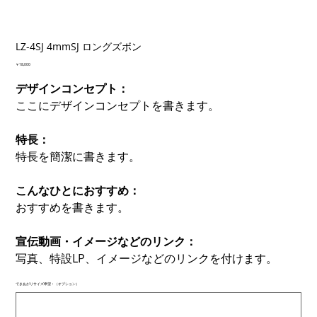
LZ-4SJ 4mmSJ ロングズボン
価
￥18,000
格
デザインコンセプト：
ここにデザインコンセプトを書きます。
特長：
特長を簡潔に書きます。
こんなひとにおすすめ：
おすすめを書きます。
宣伝動画・イメージなどのリンク：
写真、特設LP、イメージなどのリンクを付けます。
できあがりサイズ希望：（オプション）
最
大
500