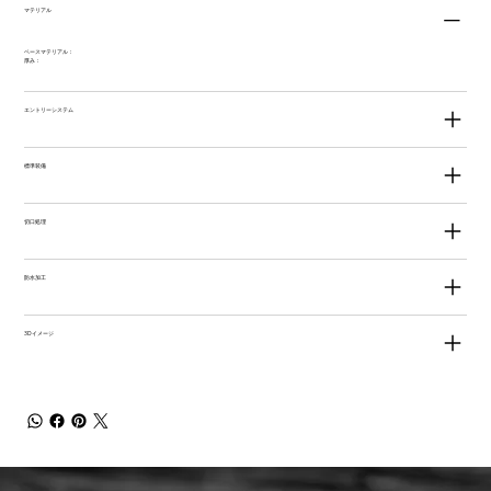
マテリアル
ベースマテリアル：
厚み：
エントリーシステム
標準装備
切口処理
防水加工
3Dイメージ