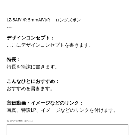
LZ-5AF/J/R 5mmAF/J/R ロングズボン
価
￥39,000
格
デザインコンセプト：
ここにデザインコンセプトを書きます。
特長：
特長を簡潔に書きます。
こんなひとにおすすめ：
おすすめを書きます。
宣伝動画・イメージなどのリンク：
写真、特設LP、イメージなどのリンクを付けます。
できあがりサイズ希望：（オプション）
最
大
500