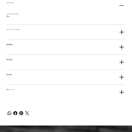
マテリアル
ベースマテリアル：
厚み：
エントリーシステム
標準装備
切口処理
防水加工
3Dイメージ