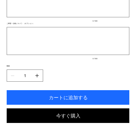
文
字
ま
で
入
0 / 500
力
ご希望・仕様について：（オプション）
で
最
き
大
ま
500
文
す。
字
ま
で
入
0 / 500
力
で
数量
き
ま
す。
カートに追加する
今すぐ購入