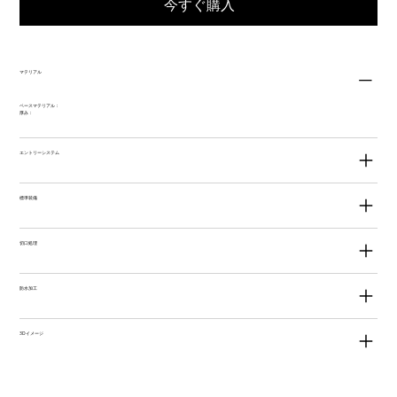
今すぐ購入
マテリアル
ベースマテリアル：
厚み：
エントリーシステム
標準装備
切口処理
防水加工
3Dイメージ