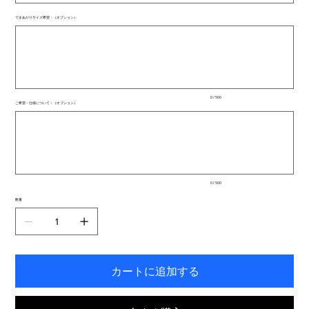
できあがりサイズ希望：（オプション）
最
大
500
文
字
ま
で
入
0 / 500
力
ご希望・仕様について：（オプション）
で
最
き
大
ま
500
文
す。
字
ま
で
入
0 / 500
力
で
数量
き
ま
す。
カートに追加する