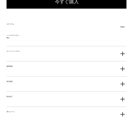
今すぐ購入
マテリアル
ベースマテリアル：
厚み：
エントリーシステム
標準装備
切口処理
防水加工
3Dイメージ