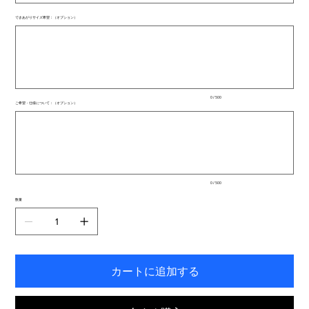
できあがりサイズ希望：（オプション）
最
大
500
文
字
ま
で
入
0 / 500
力
ご希望・仕様について：（オプション）
で
最
き
大
ま
500
文
す。
字
ま
で
入
0 / 500
力
で
数量
き
ま
す。
カートに追加する