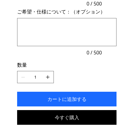
力
0 / 500
で
ご希望・仕様について：（オプション）
き
ま
最
す。
大
500
文
字
ま
で
入
力
0 / 500
で
き
数量
ま
す。
カートに追加する
今すぐ購入