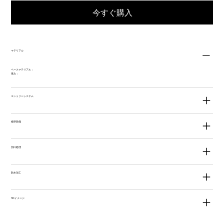
今すぐ購入
マテリアル
ベースマテリアル：
厚み：
エントリーシステム
標準装備
切口処理
防水加工
3Dイメージ