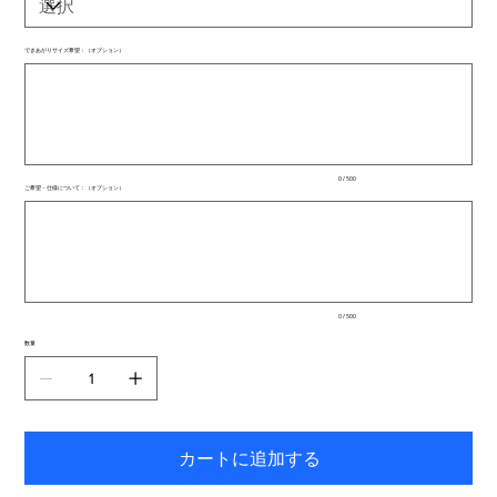
できあがりサイズ希望：（オプション）
最
大
500
文
字
ま
で
入
0 / 500
力
ご希望・仕様について：（オプション）
で
最
き
大
ま
500
文
す。
字
ま
で
入
0 / 500
力
で
数量
き
ま
す。
カートに追加する