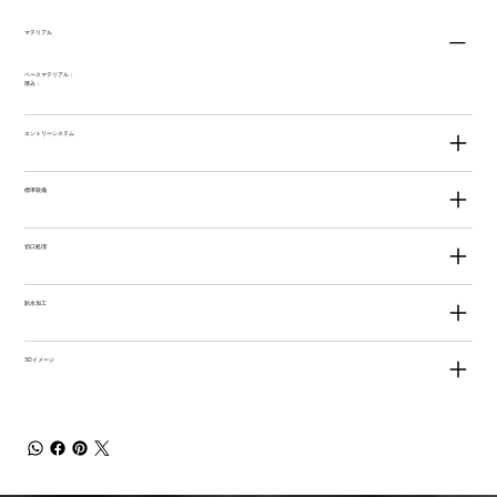
マテリアル
ベースマテリアル：
厚み：
エントリーシステム
標準装備
切口処理
防水加工
3Dイメージ