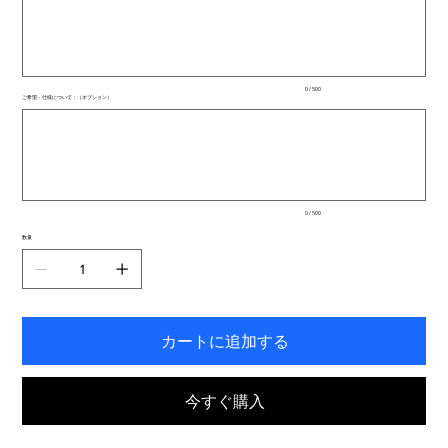
500
文
字
ま
で
入
0 / 500
力
ご希望・仕様について：（オプション）
で
最
き
大
ま
500
文
す。
字
ま
で
入
0 / 500
力
で
数量
き
ま
す。
カートに追加する
今すぐ購入