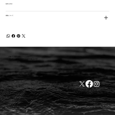
RAPS-AT03
価格について
小林ゴム株式会社
441-8016 愛知県豊橋市新栄町字東小向76-1
TEL:0532-31-4646
​会社概要
FAX:0532-32-6810
​利用規約