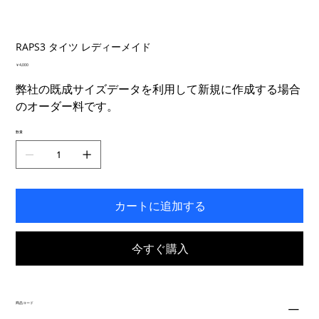
RAPS3 タイツ レディーメイド
価
￥4,000
格
弊社の既成サイズデータを利用して新規に作成する場合
のオーダー料です。
数量
カートに追加する
今すぐ購入
商品コード