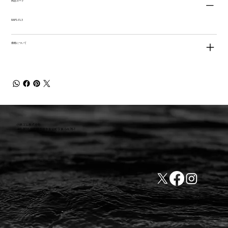
商品コード
RAPS-FL3
価格について
小林ゴム株式会社
441-8016 愛知県豊橋市新栄町字東小向76-1
TEL:0532-31-4646
​会社概要
FAX:0532-32-6810
​利用規約