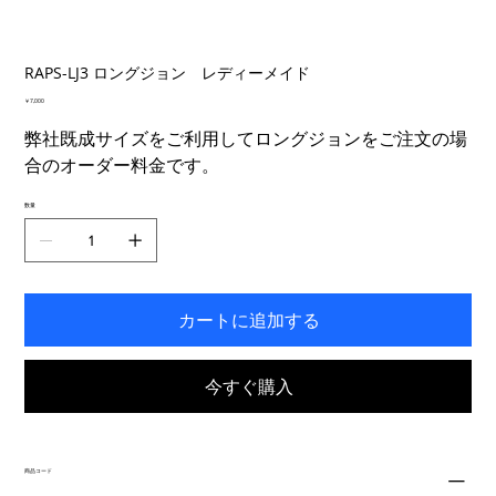
RAPS-LJ3 ロングジョン レディーメイド
価
￥7,000
格
弊社既成サイズをご利用してロングジョンをご注文の場
合のオーダー料金です。
数量
カートに追加する
今すぐ購入
商品コード