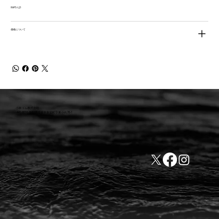
RAPS-LJ3
価格について
小林ゴム株式会社
441-8016 愛知県豊橋市新栄町字東小向76-1
TEL:0532-31-4646
​会社概要
FAX:0532-32-6810
​利用規約