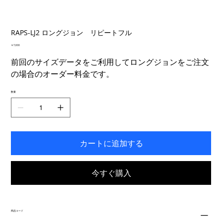
RAPS-LJ2 ロングジョン リピートフル
価
￥7,000
格
前回のサイズデータをご利用してロングジョンをご注文
の場合のオーダー料金です。
数量
カートに追加する
今すぐ購入
商品コード