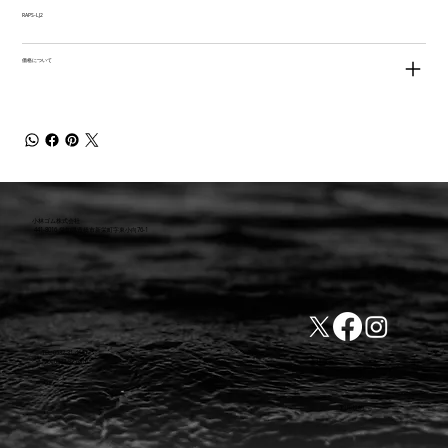
RAPS-LJ2
価格について
小林ゴム株式会社
441-8016 愛知県豊橋市新栄町字東小向76-1
TEL:0532-31-4646
​会社概要
FAX:0532-32-6810
​利用規約