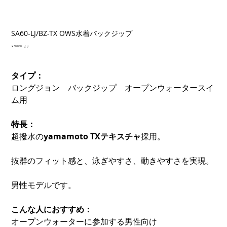
SA60-LJ/BZ-TX OWS水着バックジップ
価
￥30,000
より
格
タイプ：
ロングジョン バックジップ オープンウォータースイ
ム用
特長：
超撥水の
yamamoto TXテキスチャ
採用。
抜群のフィット感と、泳ぎやすさ、動きやすさを実現。
男性モデルです。
こんな人におすすめ：
オープンウォーターに参加する男性向け