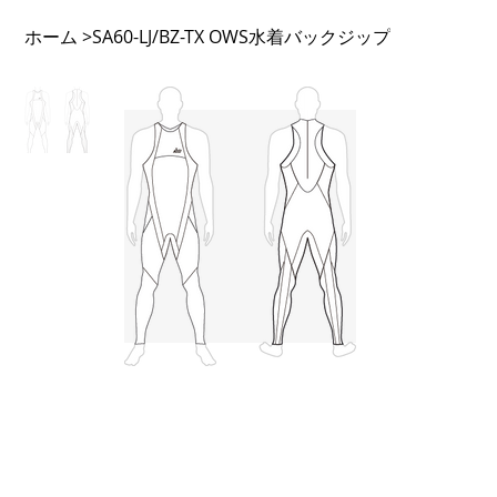
ホーム
SA60-LJ/BZ-TX OWS水着バックジップ
>