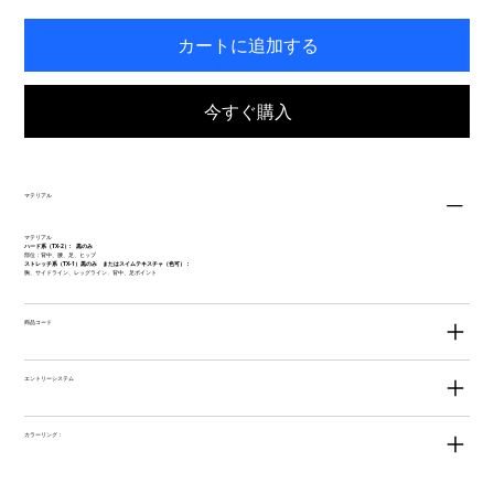
カートに追加する
今すぐ購入
マテリアル
マテリアル
ハード系（TX-2）: 黒のみ
部位：背中、腰、足、ヒップ
ストレッチ系（TX-1）黒のみ またはスイムテキスチャ（色可）：
胸、サイドライン、レッグライン、背中、足ポイント
商品コード
エントリーシステム
カラーリング：