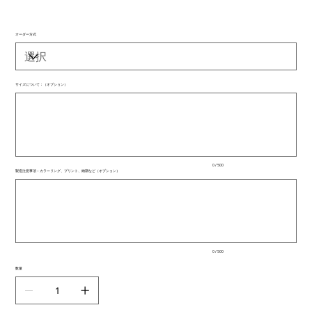
オーダー方式
サイズについて：（オプション）
最
大
500
文
字
ま
で
入
0 / 500
力
製造注意事項：カラーリング、プリント、納期など（オプション）
で
最
き
大
ま
500
文
す。
字
ま
で
入
0 / 500
力
で
数量
き
ま
す。