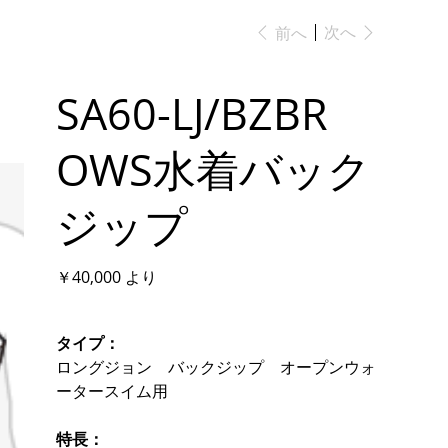
次へ
前へ
SA60-LJ/BZBR
OWS水着バック
ジップ
価
￥40,000
より
格
タイプ：
ロングジョン バックジップ オープンウォ
ータースイム用
特長：