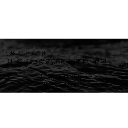
小林ゴム株式会社
441-8016 愛知県豊橋市新栄町字東小向76-1
​会
TEL:0532-31-4646
FAX:0532-32-6810