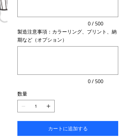
字
ま
で
入
力
0 / 500
で
製造注意事項：カラーリング、プリント、納
き
ま
期など（オプション）
す。
最
大
500
文
字
ま
で
入
力
0 / 500
で
き
数量
ま
す。
カートに追加する